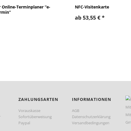
r Online-Terminplaner “e-
NFC-Visitenkarte
rmin”
ab
53,55
€
*
ZAHLUNGSARTEN
INFORMATIONEN
Vorauskasse
AGB
r
Sofortüberweisung
Datenschutzerklärung
Paypal
Versandbedingungen