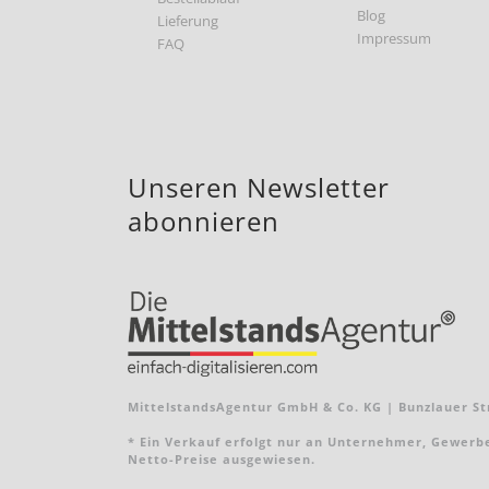
Blog
Lieferung
Impressum
FAQ
Unseren Newsletter
abonnieren
MittelstandsAgentur GmbH & Co. KG | Bunzlauer Str
* Ein Verkauf erfolgt nur an Unternehmer, Gewerbebe
Netto-Preise ausgewiesen.