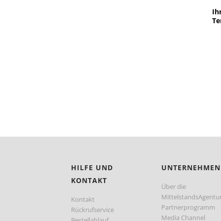
Ih
Te
HILFE UND
UNTERNEHMEN
KONTAKT
Über die
MittelstandsAgentu
Kontakt
Partnerprogramm
Rückrufservice
Media Channel
Bestellablauf