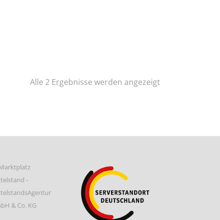
Nach
Alle 2 Ergebnisse werden angezeigt
Preis
sortiert:
aufsteigend