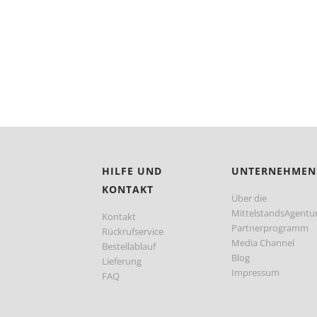
HILFE UND
UNTERNEHMEN
KONTAKT
Über die
MittelstandsAgentu
Kontakt
Partnerprogramm
Rückrufservice
Media Channel
Bestellablauf
Blog
Lieferung
Impressum
FAQ