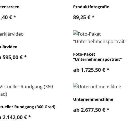
eenscreen
Produktfotografie
1,40
€
*
89,25
€
*
klärvideo
Foto-Paket
b
595,00
€
*
“Unternehmensportrait”
ab
1.725,50
€
*
Unternehmensfilme
rtueller Rundgang (360 Grad)
ab
2.677,50
€
*
b
2.142,00
€
*