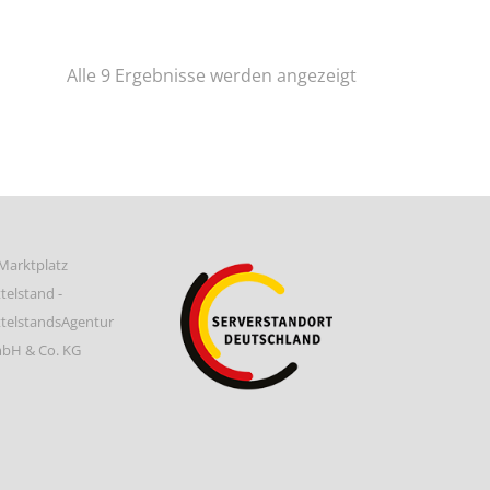
Nach
Alle 9 Ergebnisse werden angezeigt
Preis
sortiert:
aufsteigend