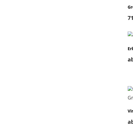
Gr
7
Er
a
Vi
a