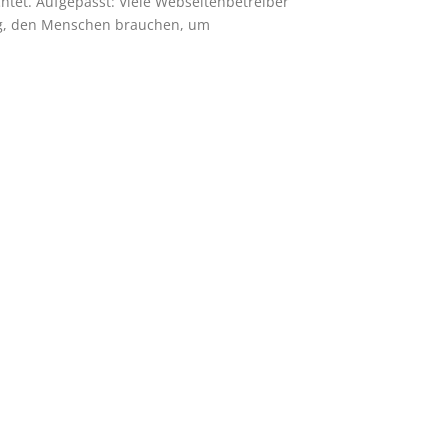
htet. Aufgepasst: Viele Webseitenbetreiber
log, den Menschen brauchen, um