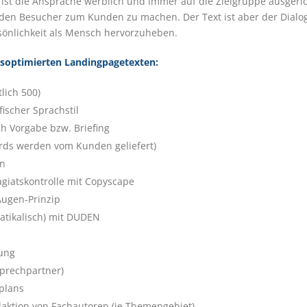
ist die Ansprache werblich und immer auf die Zielgruppe ausgeric
 den Besucher zum Kunden zu machen. Der Text ist aber der Dia
nlichkeit als Mensch hervorzuheben.
soptimierten Landingpagetexten:
lich 500)
fischer Sprachstil
h Vorgabe bzw. Briefing
ds werden vom Kunden geliefert)
en
lagiatskontrolle mit Copyscape
Augen-Prinzip
atikalisch) mit DUDEN
rung
sprechpartner)
plans
daktion von Fachautoren (je Themengebiet)