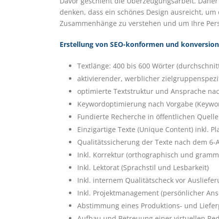
Davor geschieht die Überzeugungsarbeit. Daher 
denken, dass ein schönes Design ausreicht, um
Zusammenhänge zu verstehen und um Ihre Persö
Erstellung von SEO-konformen und konversion
Textlänge: 400 bis 600 Wörter (durchschnitt
aktivierender, werblicher zielgruppenspezi
optimierte Textstruktur und Ansprache nac
Keywordoptimierung nach Vorgabe (Keywor
Fundierte Recherche in öffentlichen Quell
Einzigartige Texte (Unique Content) inkl. P
Qualitätssicherung der Texte nach dem 6-
Inkl. Korrektur (orthographisch und gramm
Inkl. Lektorat (Sprachstil und Lesbarkeit)
Inkl. internem Qualitätscheck vor Ausliefe
Inkl. Projektmanagement (persönlicher An
Abstimmung eines Produktions- und Liefer
Aufbau und Betreuung einer virtuellen Re