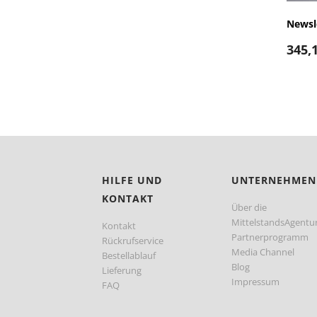
Newsl
345,
HILFE UND
UNTERNEHMEN
KONTAKT
Über die
MittelstandsAgentu
Kontakt
Partnerprogramm
Rückrufservice
Media Channel
Bestellablauf
Blog
Lieferung
Impressum
FAQ