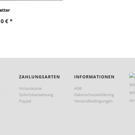
etter
10
€
*
ZAHLUNGSARTEN
INFORMATIONEN
Vorauskasse
AGB
r
Sofortüberweisung
Datenschutzerklärung
Paypal
Versandbedingungen