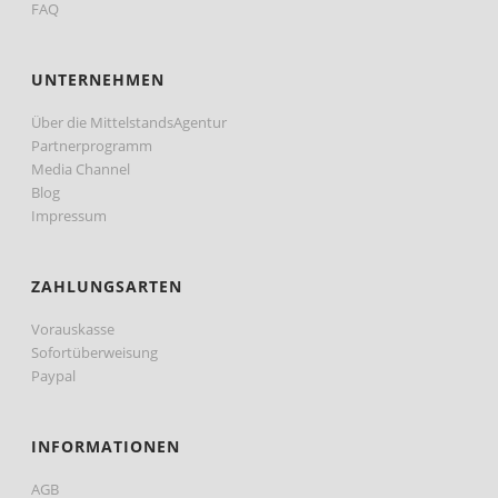
FAQ
UNTERNEHMEN
Über die MittelstandsAgentur
Partnerprogramm
Media Channel
Blog
Impressum
ZAHLUNGSARTEN
Vorauskasse
Sofortüberweisung
Paypal
INFORMATIONEN
AGB