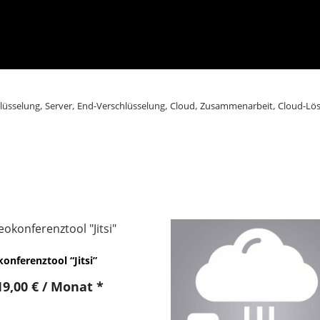
lüsselung
,
Server
,
End-Verschlüsselung
,
Cloud
,
Zusammenarbeit
,
Cloud-Lö
onferenztool “Jitsi”
19,00
€
/ Monat
*