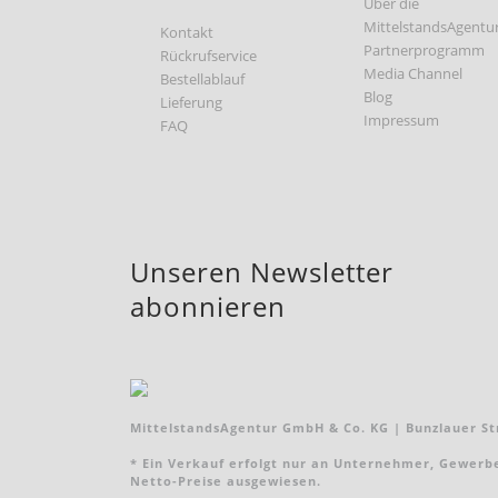
Über die
MittelstandsAgentu
Kontakt
Partnerprogramm
Rückrufservice
Media Channel
Bestellablauf
Blog
Lieferung
Impressum
FAQ
Unseren Newsletter
abonnieren
MittelstandsAgentur GmbH & Co. KG | Bunzlauer Str
* Ein Verkauf erfolgt nur an Unternehmer, Gewerbebe
Netto-Preise ausgewiesen.