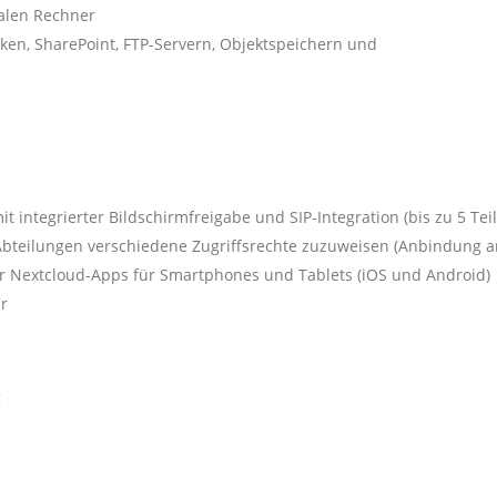
kalen Rechner
n, SharePoint, FTP-Servern, Objektspeichern und
t integrierter Bildschirmfreigabe und SIP-Integration (bis zu 5 Te
bteilungen verschiedene Zugriffsrechte zuzuweisen (Anbindung an
er Nextcloud-Apps für Smartphones und Tablets (iOS und Android)
r
: