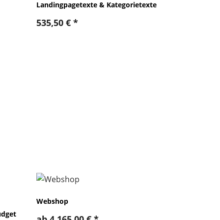
Landingpagetexte & Kategorietexte
535,50
€
*
Webshop
udget
ab
4.165,00
€
*