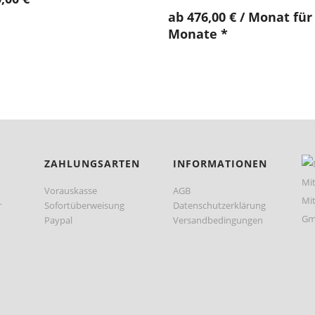
ab
476,00
€
/ Monat für
Monate
*
ZAHLUNGSARTEN
INFORMATIONEN
Vorauskasse
AGB
r
Sofortüberweisung
Datenschutzerklärung
Paypal
Versandbedingungen