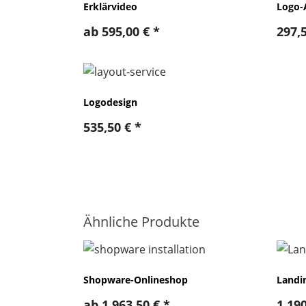
Erklärvideo
Logo-
ab
595,00
€
*
297,
Logodesign
535,50
€
*
Ähnliche Produkte
Shopware-Onlineshop
Landi
ab
1.963,50
€
*
1.19