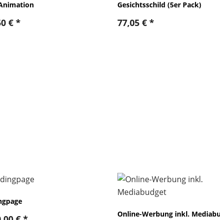
Animation
Gesichtsschild (5er Pack)
50
€
*
77,05
€
*
ngpage
Online-Werbung inkl. Mediab
0,00
€
*