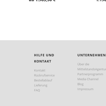
HILFE UND
UNTERNEHMEN
KONTAKT
Über die
MittelstandsAgentu
Kontakt
Partnerprogramm
Rückrufservice
Media Channel
Bestellablauf
Blog
Lieferung
Impressum
FAQ