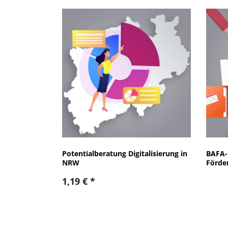
Potentialberatung Digitalisierung in
BAFA-
NRW
Förde
1,19
€
*