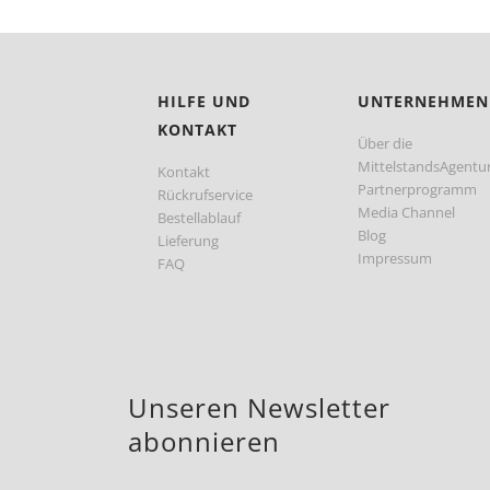
HILFE UND
UNTERNEHMEN
KONTAKT
Über die
MittelstandsAgentu
Kontakt
Partnerprogramm
Rückrufservice
Media Channel
Bestellablauf
Blog
Lieferung
Impressum
FAQ
Unseren Newsletter
abonnieren