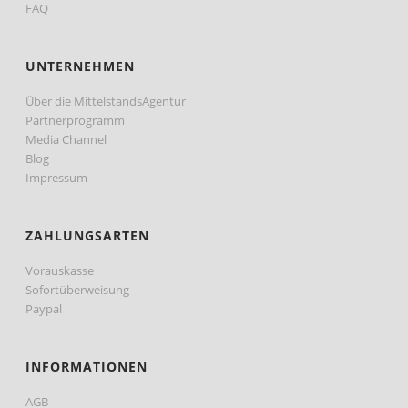
FAQ
UNTERNEHMEN
Über die MittelstandsAgentur
Partnerprogramm
Media Channel
Blog
Impressum
ZAHLUNGSARTEN
Vorauskasse
Sofortüberweisung
Paypal
INFORMATIONEN
AGB