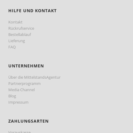
HILFE UND KONTAKT
Kontakt
Rückrufservice
Bestellablauf
Lieferung
FAQ
UNTERNEHMEN
Über die MittelstandsAgentur
Partnerprogramm
Media Channel
Blog
Impressum
ZAHLUNGSARTEN
Vorauskasse