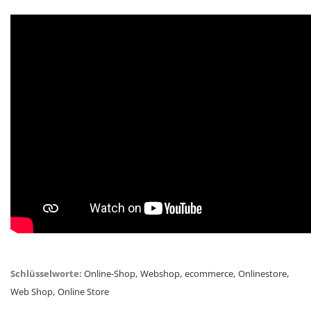
Schlüsselworte:
Online-Shop
,
Webshop
,
ecommerce
,
Onlinestore
,
Web Shop
,
Online Store