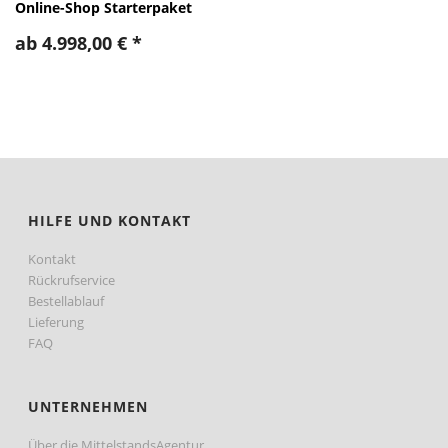
Online-Shop Starterpaket
ab
4.998,00
€
*
HILFE UND KONTAKT
Kontakt
Rückrufservice
Bestellablauf
Lieferung
FAQ
UNTERNEHMEN
Über die MittelstandsAgentur