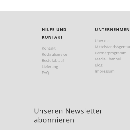
HILFE UND
UNTERNEHMEN
KONTAKT
Über die
MittelstandsAgentu
Kontakt
Partnerprogramm
Rückrufservice
Media Channel
Bestellablauf
Blog
Lieferung
Impressum
FAQ
Unseren Newsletter
abonnieren