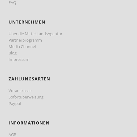
FAQ
UNTERNEHMEN
Über die MittelstandsAgentur
Partnerprogramm
Media Channel
Blog
Impressum
ZAHLUNGSARTEN
Vorauskasse
Sofortüberweisung
Paypal
INFORMATIONEN
AGB