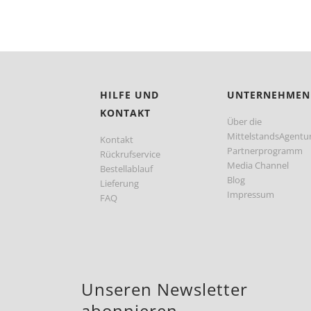
HILFE UND
UNTERNEHMEN
KONTAKT
Über die
MittelstandsAgentu
Kontakt
Partnerprogramm
Rückrufservice
Media Channel
Bestellablauf
Blog
Lieferung
Impressum
FAQ
Unseren Newsletter
abonnieren