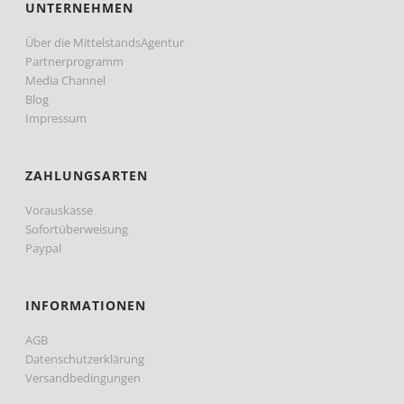
UNTERNEHMEN
Über die MittelstandsAgentur
Partnerprogramm
Media Channel
Blog
Impressum
ZAHLUNGSARTEN
Vorauskasse
Sofortüberweisung
Paypal
INFORMATIONEN
AGB
Datenschutzerklärung
Versandbedingungen