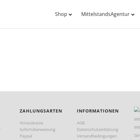
Shop
MittelstandsAgentur
ZAHLUNGSARTEN
INFORMATIONEN
Vorauskasse
AGB
r
Sofortüberweisung
Datenschutzerklärung
Paypal
Versandbedingungen