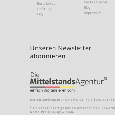
Media Channel
Bestellablauf
Blog
Lieferung
Impressum
FAQ
Unseren Newsletter
abonnieren
MittelstandsAgentur GmbH & Co. KG | Bunzlauer Str
* Ein Verkauf erfolgt nur an Unternehmer, Gewerbebe
Netto-Preise ausgewiesen.