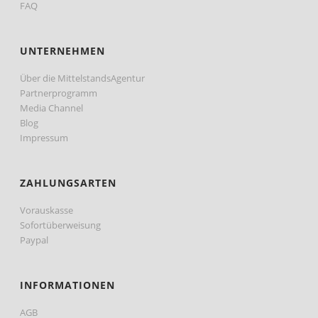
FAQ
UNTERNEHMEN
Über die MittelstandsAgentur
Partnerprogramm
Media Channel
Blog
Impressum
ZAHLUNGSARTEN
Vorauskasse
Sofortüberweisung
Paypal
INFORMATIONEN
AGB