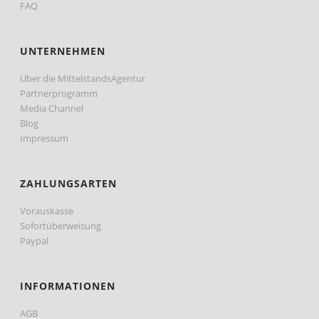
FAQ
UNTERNEHMEN
Über die MittelstandsAgentur
Partnerprogramm
Media Channel
Blog
Impressum
ZAHLUNGSARTEN
Vorauskasse
Sofortüberweisung
Paypal
INFORMATIONEN
AGB