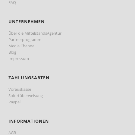
FAQ
UNTERNEHMEN
Über die MittelstandsAgentur
Partnerprogramm
Media Channel
Blog
Impressum
ZAHLUNGSARTEN
Vorauskasse
Sofortüberweisung
Paypal
INFORMATIONEN
AGB