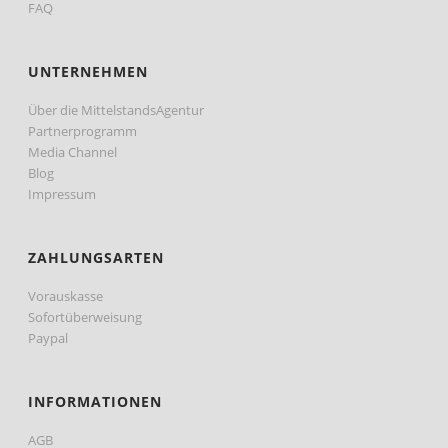
FAQ
UNTERNEHMEN
Über die MittelstandsAgentur
Partnerprogramm
Media Channel
Blog
Impressum
ZAHLUNGSARTEN
Vorauskasse
Sofortüberweisung
Paypal
INFORMATIONEN
AGB