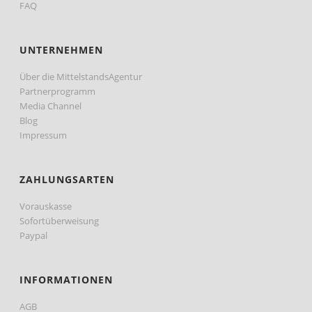
FAQ
UNTERNEHMEN
Über die MittelstandsAgentur
Partnerprogramm
Media Channel
Blog
Impressum
ZAHLUNGSARTEN
Vorauskasse
Sofortüberweisung
Paypal
INFORMATIONEN
AGB