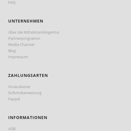
FAQ
UNTERNEHMEN
Über die MittelstandsAgentur
Partnerprogramm
Media Channel
Blog
Impressum
ZAHLUNGSARTEN
Vorauskasse
Sofortüberweisung
Paypal
INFORMATIONEN
AGB