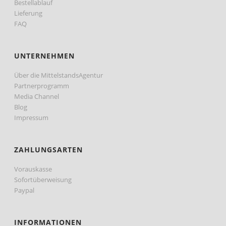
Bestellablauf
Lieferung
FAQ
UNTERNEHMEN
Über die MittelstandsAgentur
Partnerprogramm
Media Channel
Blog
Impressum
ZAHLUNGSARTEN
Vorauskasse
Sofortüberweisung
Paypal
INFORMATIONEN