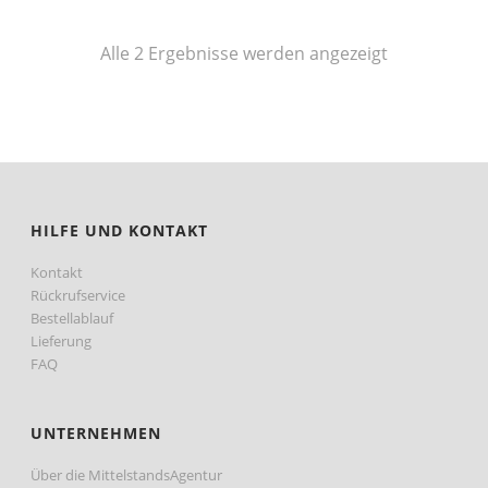
Nach
Alle 2 Ergebnisse werden angezeigt
Preis
sortiert:
aufsteigend
HILFE UND KONTAKT
Kontakt
Rückrufservice
Bestellablauf
Lieferung
FAQ
UNTERNEHMEN
Über die MittelstandsAgentur