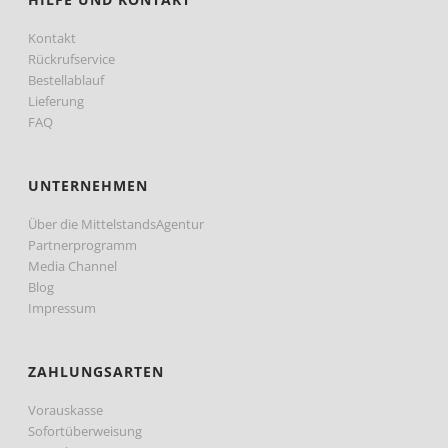
Kontakt
Rückrufservice
Bestellablauf
Lieferung
FAQ
UNTERNEHMEN
Über die MittelstandsAgentur
Partnerprogramm
Media Channel
Blog
Impressum
ZAHLUNGSARTEN
Vorauskasse
Sofortüberweisung