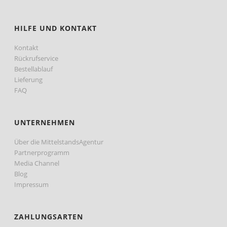
HILFE UND KONTAKT
Kontakt
Rückrufservice
Bestellablauf
Lieferung
FAQ
UNTERNEHMEN
Über die MittelstandsAgentur
Partnerprogramm
Media Channel
Blog
Impressum
ZAHLUNGSARTEN