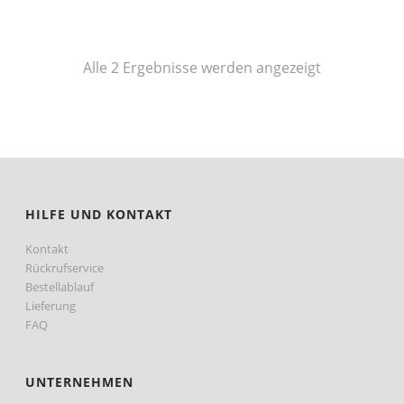
Nach
Alle 2 Ergebnisse werden angezeigt
Preis
sortiert:
aufsteigend
HILFE UND KONTAKT
Kontakt
Rückrufservice
Bestellablauf
Lieferung
FAQ
UNTERNEHMEN