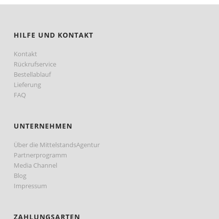
HILFE UND KONTAKT
Kontakt
Rückrufservice
Bestellablauf
Lieferung
FAQ
UNTERNEHMEN
Über die MittelstandsAgentur
Partnerprogramm
Media Channel
Blog
Impressum
ZAHLUNGSARTEN