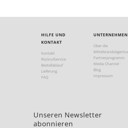
HILFE UND
UNTERNEHMEN
KONTAKT
Über die
MittelstandsAgentu
Kontakt
Partnerprogramm
Rückrufservice
Media Channel
Bestellablauf
Blog
Lieferung
Impressum
FAQ
Unseren Newsletter
abonnieren