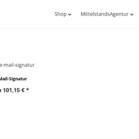
Shop
MittelstandsAgentur
Mail-Signatur
b
101,15
€
*