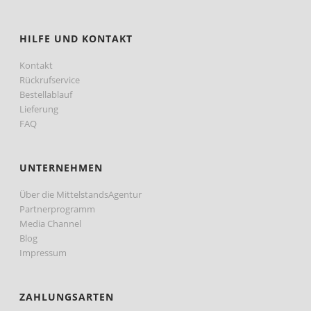
HILFE UND KONTAKT
Kontakt
Rückrufservice
Bestellablauf
Lieferung
FAQ
UNTERNEHMEN
Über die MittelstandsAgentur
Partnerprogramm
Media Channel
Blog
Impressum
ZAHLUNGSARTEN