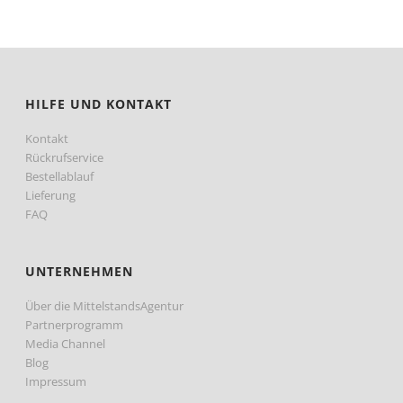
sortiert:
aufsteigend
HILFE UND KONTAKT
Kontakt
Rückrufservice
Bestellablauf
Lieferung
FAQ
UNTERNEHMEN
Über die MittelstandsAgentur
Partnerprogramm
Media Channel
Blog
Impressum