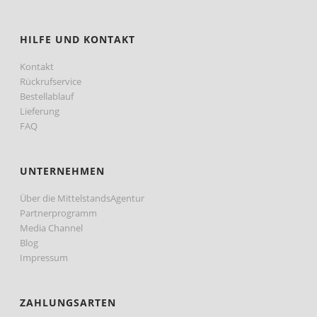
HILFE UND KONTAKT
Kontakt
Rückrufservice
Bestellablauf
Lieferung
FAQ
UNTERNEHMEN
Über die MittelstandsAgentur
Partnerprogramm
Media Channel
Blog
Impressum
ZAHLUNGSARTEN