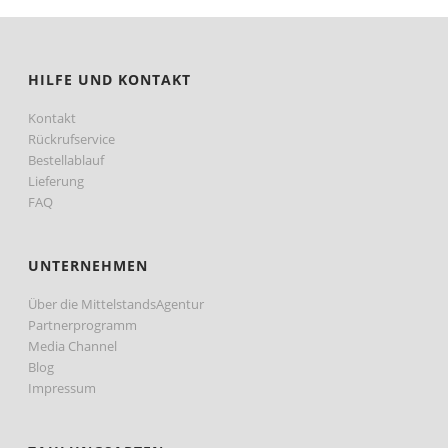
HILFE UND KONTAKT
Kontakt
Rückrufservice
Bestellablauf
Lieferung
FAQ
UNTERNEHMEN
Über die MittelstandsAgentur
Partnerprogramm
Media Channel
Blog
Impressum