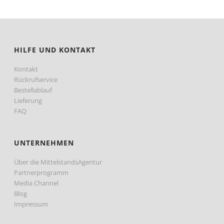
sortiert:
aufsteigend
HILFE UND KONTAKT
Kontakt
Rückrufservice
Bestellablauf
Lieferung
FAQ
UNTERNEHMEN
Über die MittelstandsAgentur
Partnerprogramm
Media Channel
Blog
Impressum