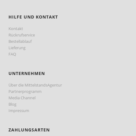
HILFE UND KONTAKT
Kontakt
Rückrufservice
Bestellablauf
Lieferung
FAQ
UNTERNEHMEN
Über die MittelstandsAgentur
Partnerprogramm
Media Channel
Blog
Impressum
ZAHLUNGSARTEN