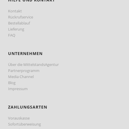
Kontakt
Rückrufservice
Bestellablauf
Lieferung
FAQ
UNTERNEHMEN
Über die MittelstandsAgentur
Partnerprogramm
Media Channel
Blog
Impressum
ZAHLUNGSARTEN
Vorauskasse
Sofortüberweisung