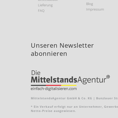
Blog
Lieferung
Impressum
FAQ
Unseren Newsletter
abonnieren
MittelstandsAgentur GmbH & Co. KG | Bunzlauer Str
* Ein Verkauf erfolgt nur an Unternehmer, Gewerbebe
Netto-Preise ausgewiesen.