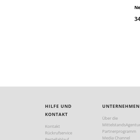
Ne
3
HILFE UND
UNTERNEHMEN
KONTAKT
Über die
MittelstandsAgentu
Kontakt
Partnerprogramm
Rückrufservice
Media Channel
Bestellablauf