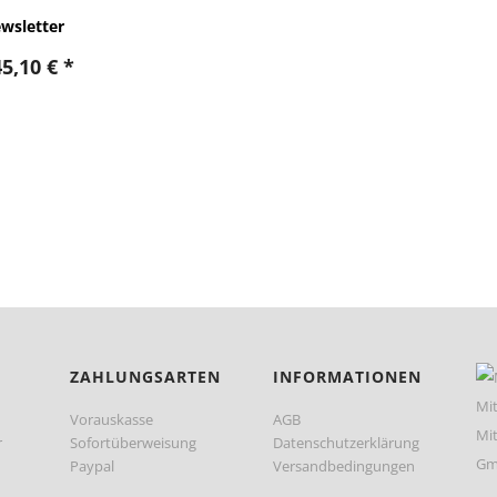
wsletter
45,10
€
*
ZAHLUNGSARTEN
INFORMATIONEN
Vorauskasse
AGB
r
Sofortüberweisung
Datenschutzerklärung
Paypal
Versandbedingungen