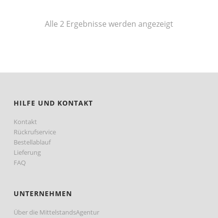
Nach
Alle 2 Ergebnisse werden angezeigt
Preis
sortiert:
aufsteigend
HILFE UND KONTAKT
Kontakt
Rückrufservice
Bestellablauf
Lieferung
FAQ
UNTERNEHMEN
Über die MittelstandsAgentur