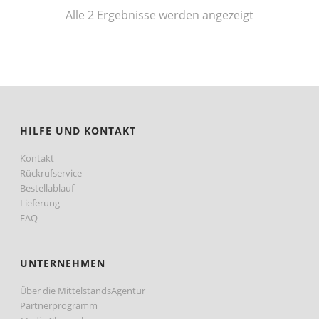
Nach
Alle 2 Ergebnisse werden angezeigt
Preis
sortiert:
aufsteigend
HILFE UND KONTAKT
Kontakt
Rückrufservice
Bestellablauf
Lieferung
FAQ
UNTERNEHMEN
Über die MittelstandsAgentur
Partnerprogramm