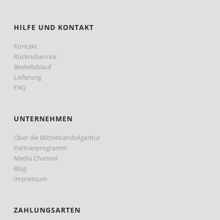
HILFE UND KONTAKT
Kontakt
Rückrufservice
Bestellablauf
Lieferung
FAQ
UNTERNEHMEN
Über die MittelstandsAgentur
Partnerprogramm
Media Channel
Blog
Impressum
ZAHLUNGSARTEN