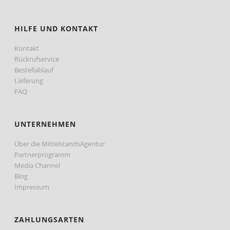
HILFE UND KONTAKT
Kontakt
Rückrufservice
Bestellablauf
Lieferung
FAQ
UNTERNEHMEN
Über die MittelstandsAgentur
Partnerprogramm
Media Channel
Blog
Impressum
ZAHLUNGSARTEN