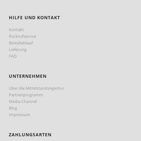
HILFE UND KONTAKT
Kontakt
Rückrufservice
Bestellablauf
Lieferung
FAQ
UNTERNEHMEN
Über die MittelstandsAgentur
Partnerprogramm
Media Channel
Blog
Impressum
ZAHLUNGSARTEN