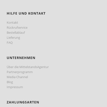
HILFE UND KONTAKT
Kontakt
Rückrufservice
Bestellablauf
Lieferung
FAQ
UNTERNEHMEN
Über die MittelstandsAgentur
Partnerprogramm
Media Channel
Blog
Impressum
ZAHLUNGSARTEN