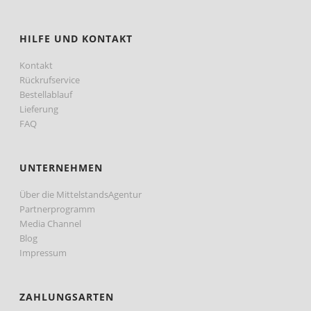
HILFE UND KONTAKT
Kontakt
Rückrufservice
Bestellablauf
Lieferung
FAQ
UNTERNEHMEN
Über die MittelstandsAgentur
Partnerprogramm
Media Channel
Blog
Impressum
ZAHLUNGSARTEN