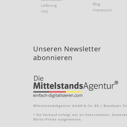
Blog
Lieferung
Impressum
FAQ
Unseren Newsletter
abonnieren
MittelstandsAgentur GmbH & Co. KG | Bunzlauer Str
* Ein Verkauf erfolgt nur an Unternehmer, Gewerbebe
Netto-Preise ausgewiesen.