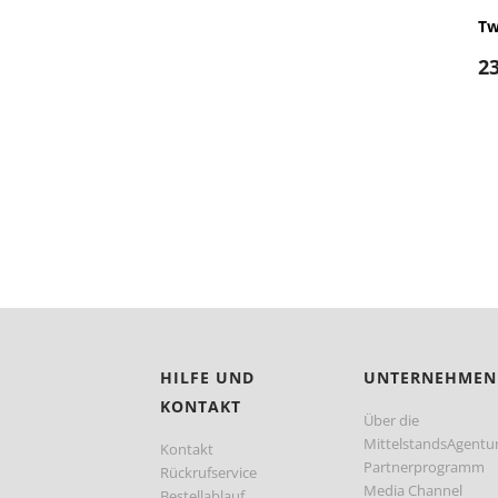
Tw
2
HILFE UND
UNTERNEHMEN
KONTAKT
Über die
MittelstandsAgentu
Kontakt
Partnerprogramm
Rückrufservice
Media Channel
Bestellablauf