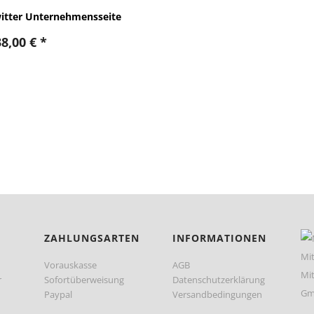
itter Unternehmensseite
38,00
€
*
ZAHLUNGSARTEN
INFORMATIONEN
Vorauskasse
AGB
r
Sofortüberweisung
Datenschutzerklärung
Paypal
Versandbedingungen