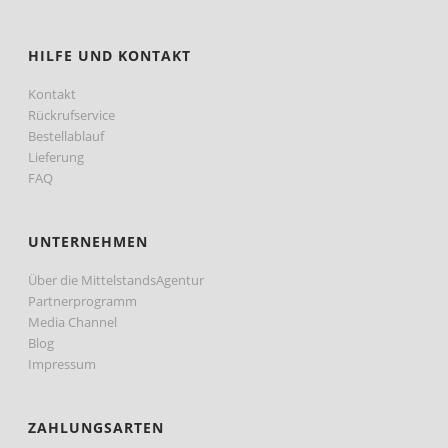
HILFE UND KONTAKT
Kontakt
Rückrufservice
Bestellablauf
Lieferung
FAQ
UNTERNEHMEN
Über die MittelstandsAgentur
Partnerprogramm
Media Channel
Blog
Impressum
ZAHLUNGSARTEN