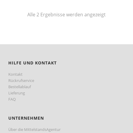
Nach
Alle 2 Ergebnisse werden angezeigt
Preis
sortiert:
aufsteigend
HILFE UND KONTAKT
Kontakt
Rückrufservice
Bestellablauf
Lieferung
FAQ
UNTERNEHMEN
Über die MittelstandsAgentur