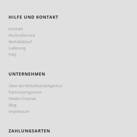
HILFE UND KONTAKT
Kontakt
Rückrufservice
Bestellablauf
Lieferung
FAQ
UNTERNEHMEN
Über die MittelstandsAgentur
Partnerprogramm
Media Channel
Blog
Impressum
ZAHLUNGSARTEN