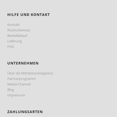
HILFE UND KONTAKT
Kontakt
Rückrufservice
Bestellablauf
Lieferung
FAQ
UNTERNEHMEN
Über die MittelstandsAgentur
Partnerprogramm
Media Channel
Blog
Impressum
ZAHLUNGSARTEN