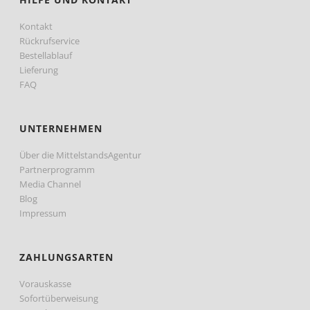
Kontakt
Rückrufservice
Bestellablauf
Lieferung
FAQ
UNTERNEHMEN
Über die MittelstandsAgentur
Partnerprogramm
Media Channel
Blog
Impressum
ZAHLUNGSARTEN
Vorauskasse
Sofortüberweisung